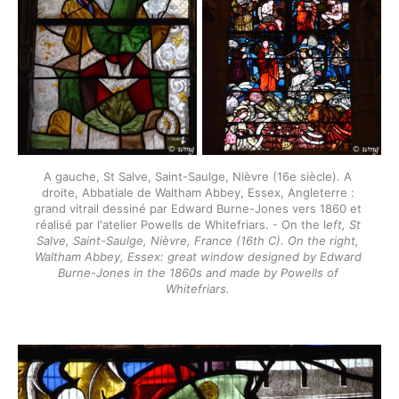
A gauche, St Salve, Saint-Saulge, Nièvre (16e siècle). A 
droite, Abbatiale de Waltham Abbey, Essex, Angleterre : 
grand vitrail dessiné par Edward Burne-Jones vers 1860 et 
réalisé par l'atelier Powells de Whitefriars. - On the l
eft, St 
Salve, Saint-Saulge, Nièvre, France (16th C). On the right, 
Waltham Abbey, Essex: great window designed by Edward 
Burne-Jones in the 1860s and made by Powells of 
Whitefriars. 