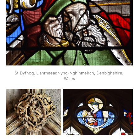
St Dyfnog, Llanrhaeadr-yng-Nghinmeirch, Denbighshire, 
Wales