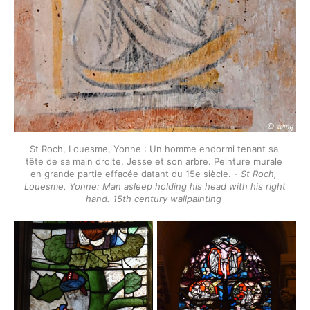
St Roch, Louesme, Yonne : Un homme endormi tenant sa 
tête de sa main droite, Jesse et son arbre. Peinture murale 
en grande partie effacée datant du 15e siècle. - 
St Roch, 
Louesme, Yonne: Man asleep holding his head with his right 
hand. 15th century wallpainting 