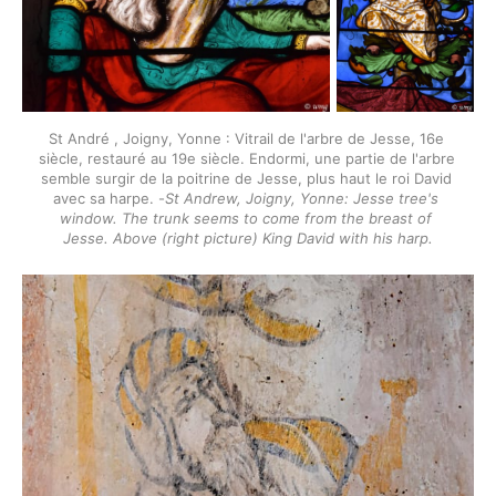
St André , Joigny, Yonne : Vitrail de l'arbre de Jesse, 16e 
siècle, restauré au 19e siècle. Endormi, une partie de l'arbre 
semble surgir de la poitrine de Jesse, plus haut le roi David 
avec sa harpe. -
St Andrew, Joigny, Yonne: Jesse tree's 
window. The trunk seems to come from the breast of 
Jesse. Above (right picture) King David with his harp.