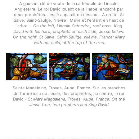
A gauche, clé de voute de la cathédrale de Lincoln, 
Angleterre: Le roi David jouant de la Harpe, encadré par 
deux prophètes. Jessé apparait en dessous. A droite, St 
Salve, Saint-Saulge, Nièvre : Marie et l'enfant en haut de 
l'arbre. - 
On the left, Lincoln Cathedral, roof boss: King 
David with his harp, prophets on each side, Jesse below. 
On the right, St Salve, Saint-Saulge, Nièvre, France: Mary 
with her child, at the top of the tree.
Sainte Madeleine, Troyes, Aube, France. Sur les branches 
de l'arbre issu de Jesse, des prophètes, au centre, le roi 
David - 
St Mary Magdalena, Troyes, Aube, France: On the 
Jesse tree, two prophets and King David.