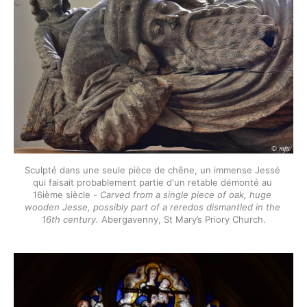
Sculpté dans une seule pièce de chêne, un immense Jessé 
qui faisait probablement partie d'un retable démonté au 
16ième siècle - 
Carved from a single piece of oak, huge 
wooden Jesse, possibly part of a reredos dismantled in the 
16th century.
 Abergavenny, St Mary’s Priory Church.