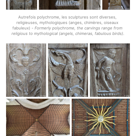
Autrefois polychrome, les sculptures sont diverses, 
religieuses, mythologiques (anges, chimères, oiseaux 
fabuleux) - 
Formerly polychrome, the carvings range from 
religious to mythological (angels, chimeras, fabulous birds).