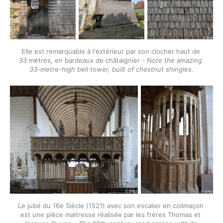
Elle est remarquable à l'extérieur par son clocher haut de 
33 mètres, en bardeaux de châtaignier - N
ote the amazing 
33-metre-high bell tower, built of chestnut shingles.
Le jubé du 16e Siècle (1521) avec son escalier en colimaçon 
est une pièce maitresse réalisée par les frères Thomas et 