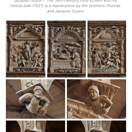
Jacques Guyon - 
The 16th-century rood screen with its 
helical stair (1521) is a masterpiece by the brothers Thomas 
and Jacques Guyon.